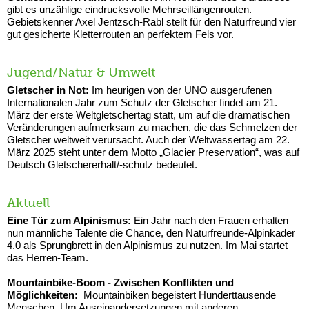
gibt es unzählige eindrucksvolle Mehrseillängenrouten.
Gebietskenner Axel Jentzsch-Rabl stellt für den Naturfreund vier
gut gesicherte Kletterrouten an perfektem Fels vor.
Jugend/Natur & Umwelt
Gletscher in Not:
Im heurigen von der UNO ausgerufenen
Internationalen Jahr zum Schutz der Gletscher findet am 21.
März der erste Weltgletschertag statt, um auf die dramatischen
Veränderungen aufmerksam zu machen, die das Schmelzen der
Gletscher weltweit verursacht. Auch der Weltwassertag am 22.
März 2025 steht unter dem Motto „Glacier Preservation“, was auf
Deutsch Gletschererhalt/-schutz bedeutet.
Aktuell
Eine Tür zum Alpinismus:
Ein Jahr nach den Frauen erhalten
nun männliche Talente die Chance, den Naturfreunde-Alpinkader
4.0 als Sprungbrett in den Alpinismus zu nutzen. Im Mai startet
das Herren-Team.
Mountainbike-Boom - Zwischen Konflikten und
Möglichkeiten:
Mountainbiken begeistert Hunderttausende
Menschen. Um Auseinandersetzungen mit anderen